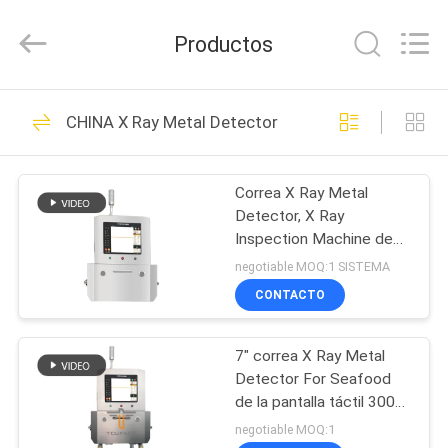
TOUPACK
INTELLIGENT
EQUIPMENT
Productos
CO.,
LTD.
All
Rights
Reserved.
HOGAR
26
CHINA X Ray Metal Detector
Pesadora
PRODUCTOS
multicabezal
Correa X Ray Metal
Detector, X Ray
SOBRE
Inspection Machine de
NOSOTROS
ISO9001 600m m
negotiable MOQ:1 SISTEMA
CONTACTO
212
VISITA
empaquetadora del
7" correa X Ray Metal
A
Detector For Seafood
LA
pesador del
de la pantalla táctil 300m
m
FÁBRICA
negotiable MOQ:1
multihead