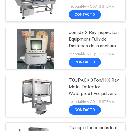
MAPA
estabilidad SUS304
negotiable MOQ:1 SISTEMA
300m m
DEL
CONTACTO
22
SITIO
Máquina de
comida X Ray Inspection
Equipment Fully de
embalaje de varios
POLÍTICA
Digitaces de la anchura
de 150W 240m m
DE
carriles
negotiable MOQ:1 SISTEMA
automático
CONTACTO
PRIVACIDAD
TOUPACK 3Ton/H X Ray
77
Metal Detector
Empaquetadora de
Waterproof For pulverizó
productos
negotiable MOQ:1 SISTEMA
la fruta y verdura
CONTACTO
Transportador industrial