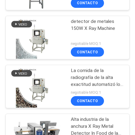
CONTACTO
CONTROL
detector de metales
DE
34
150W X Ray Machine
CALIDAD
empaquetadora
negotiable MOQ:1
linear del pesador
CONTÁCTENOS
CONTACTO
La comida de la
NOTICIAS
radiografía de la alta
exactitud automatizó los
97
CASOS
sistemas de inspección
negotiable MOQ:1
ópticos para la confitería
empaquetadora de
CONTACTO
del bocado que
SOLICITAR UN
detectaba la aprobación
los snacks
del CE
Alta industria de la
PRESUPUESTO
anchura X Ray Metal
Detector In Food de la