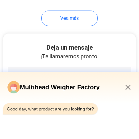
de rayos X de alimentos
27
Vea más
Máquina de pesaje y
llenado
Deja un mensaje
¡Te llamaremos pronto!
18
Multihead Weigher Factory
Máquina de rellenar
6:45 PM
del gránulo
Good day, what product are you looking for?