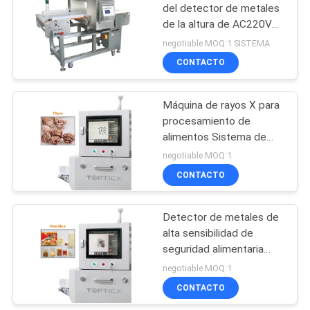
del detector de metales
de la altura de AC220V
60
120m m para el bocado
negotiable MOQ:1 SISTEMA
Máquina del
CONTACTO
envasado de
Máquina de rayos X para
alimentos
procesamiento de
alimentos Sistema de
congelado
inspección de alimentos
negotiable MOQ:1
de rayos X Escáner de
CONTACTO
61
alimentos de rayos X
Empaquetadora de
Detector de metales de
alta sensibilidad de
las nueces
seguridad alimentaria
para productos de latas
negotiable MOQ:1
de metal con
CONTACTO
rechazadores Escáner