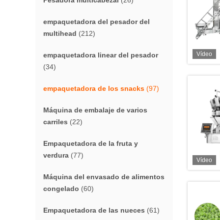
Pesadora multicabezal
(26)
empaquetadora del pesador del
multihead
(212)
Vídeo
empaquetadora linear del pesador
(34)
empaquetadora de los snacks
(97)
Máquina de embalaje de varios
carriles
(22)
Empaquetadora de la fruta y
verdura
(77)
Vídeo
Máquina del envasado de alimentos
congelado
(60)
Empaquetadora de las nueces
(61)