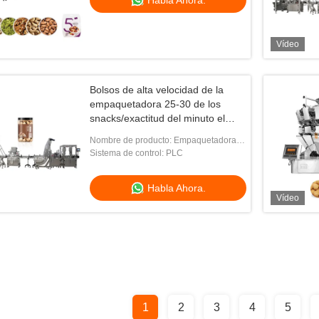
Habla Ahora.
Vídeo
Bolsos de alta velocidad de la
empaquetadora 25-30 de los
snacks/exactitud del minuto el
≤±1%
Nombre de producto: Empaquetadora
de los snacks
Sistema de control: PLC
Habla Ahora.
Vídeo
1
2
3
4
5