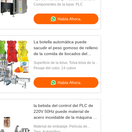
Componentes de la base: PLC
Habla Ahora.
La botella automática puede
sacudir el peso gomoso de relleno
de la comida de bocados del
caramelo de la empaquetadora y
Superficie de la tolva: Tolva tolva de la
la empaquetadora
placa/de la placa llanas del hoyuelo
Pesaje del cubo: 14 cubos
Habla Ahora.
Vídeo
la bebida del control del PLC de
220V 50Hz puede material de
a
0.5m3/min foto Chips Snack Food
acero inoxidable de la máquina de
Packaging Machine
rellenar
L1400*W1000*H1800mm
Material de embalaje: Película de
Habla Ahora.
papel/plástica
Tipo: Automático