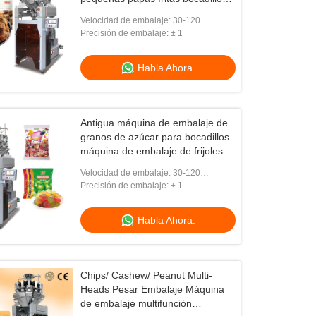
de comida máquina de embalaje
Velocidad de embalaje: 30-120
vertical para bocadillos
bolsas/min (dependiendo del producto y
Precisión de embalaje: ± 1
del volumen de llenado)
Habla Ahora.
Antigua máquina de embalaje de
granos de azúcar para bocadillos
máquina de embalaje de frijoles
blancos máquina de embalaje
Velocidad de embalaje: 30-120
bolsas/min (dependiendo del producto y
Precisión de embalaje: ± 1
del volumen de llenado)
Habla Ahora.
Chips/ Cashew/ Peanut Multi-
Heads Pesar Embalaje Máquina
de embalaje multifunción