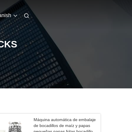
anish
CKS
Máquina automática de embalaje
de bocadillos de maíz y papas
pequeñas papas fritas bocadillos