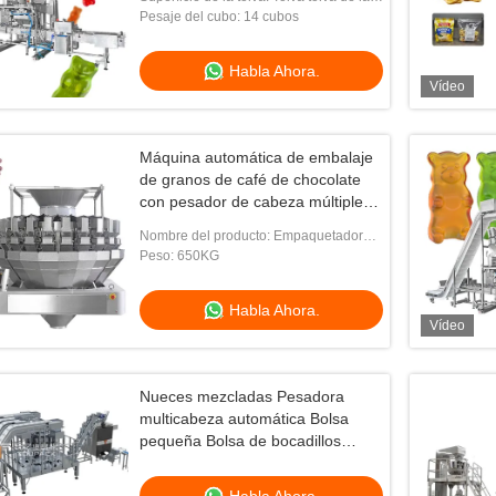
placa/de la placa llanas del hoyuelo
Pesaje del cubo: 14 cubos
Habla Ahora.
Vídeo
Máquina automática de embalaje
de granos de café de chocolate
con pesador de cabeza múltiple
vertical
Nombre del producto: Empaquetadora
de los snacks
Peso: 650KG
Habla Ahora.
Vídeo
Nueces mezcladas Pesadora
multicabeza automática Bolsa
to Chips Snack Food
Empaquetadora rotatoria del vacío de l
pequeña Bolsa de bocadillos
achine
estación multi automática para los
Máquina de embalaje de
0*H1800mm
snacks
cacahuetes
Habla Ahora.
Habla Ahora.