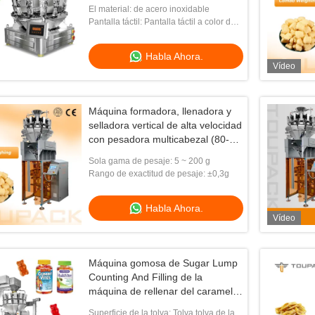
blanda, masticación de dulces
El material: de acero inoxidable
VFFS Máquina de embalaje de
Pantalla táctil: Pantalla táctil a color de
sello trasero
10'
Habla Ahora.
Vídeo
Máquina formadora, llenadora y
selladora vertical de alta velocidad
con pesadora multicabezal (80-
200 bolsas/min)
Sola gama de pesaje: 5 ~ 200 g
Rango de exactitud de pesaje: ±0,3g
Habla Ahora.
Vídeo
Máquina gomosa de Sugar Lump
Counting And Filling de la
máquina de rellenar del caramelo
del oso automático
Superficie de la tolva: Tolva tolva de la