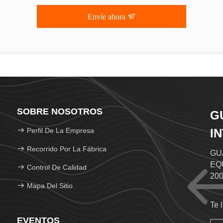
Envíe ahora
SOBRE NOSOTROS
G
Perfil De La Empresa
I
L
Recorrido Por La Fábrica
GU
EQU
Control De Calidad
200
Mapa Del Sitio
esp
var
Te 
com
EVENTOS