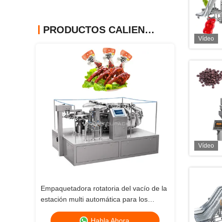
PRODUCTOS CALIENTES
Vídeo
Vídeo
Vídeo
Empaquetadora rotatoria del vacío de la
0.5m3/min fo
estación multi automática para los
Packaging M
snacks
L1400*W100
Habla Ahora.