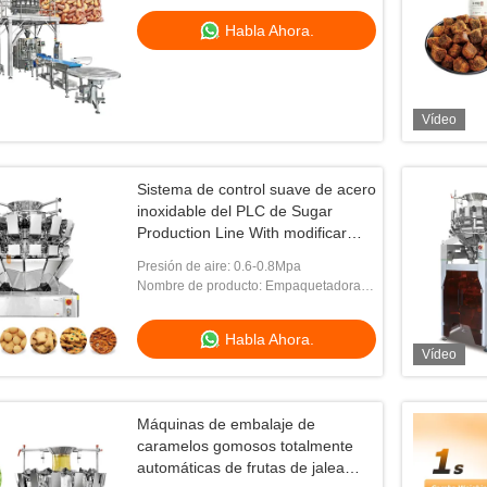
Habla Ahora.
Vídeo
Sistema de control suave de acero
inoxidable del PLC de Sugar
Production Line With modificar
capacidad para requisitos
Presión de aire: 0.6-0.8Mpa
particulares
Nombre de producto: Empaquetadora
de los snacks
Habla Ahora.
Vídeo
Máquinas de embalaje de
caramelos gomosos totalmente
automáticas de frutas de jalea