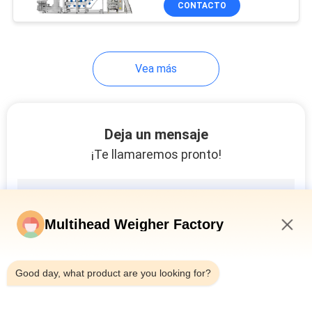
CONTACTO
10
máquina de llenado
prefabricada con bolsa
máquina de llenado
de cremallera congelada
de polvo
Vea más
Deja un mensaje
¡Te llamaremos pronto!
19
Bolso en
empaquetadora del
Multihead Weigher Factory
bolso
2:37 PM
Good day, what product are you looking for?
11