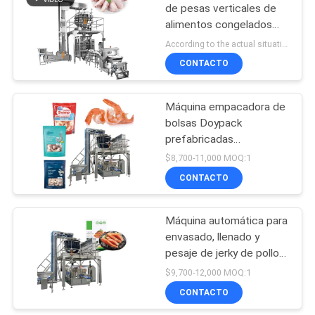
de pesas verticales de
alimentos congelados
60
Broiler de alas de pollo
According to the actual situation MOQ:1 set
Pierna de pato Cuello de
Máquina del
CONTACTO
embalaje
envasado de
Máquina empacadora de
alimentos
bolsas Doypack
prefabricadas
congelado
automáticas para
$8,700-11,000 MOQ:1
empaque de camarones
CONTACTO
61
congelados, muslos de
pollo y nuggets de pollo
Empaquetadora de
Máquina automática para
envasado, llenado y
las nueces
pesaje de jerky de pollo y
carne de res, con cierre
$9,700-12,000 MOQ:1
zipper, en bolsas
CONTACTO
prefabricadas Doypack,