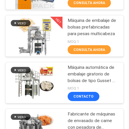
tornillo para carne fresca
CONSULTA AHORA
y procesada
CONTROL
HOT
Máquina de embalaje de
DE
34
bolsas prefabricadas
CALIDAD
para pesas multicabeza
empaquetadora
MOQ:1
linear del pesador
CONTÁCTENOS
CONSULTA AHORA
Máquina automática de
NOTICIAS
embalaje giratorio de
bolsas de tipo Gusset M
97
CASOS
de camarón y mariscos
MOQ:1
Máquina de embalaje de
empaquetadora de
CONTACTO
pesado multi-cabeza
SOLICITAR UN
los snacks
Fabricante de máquinas
PRESUPUESTO
de envasado de carne
con pesadora de