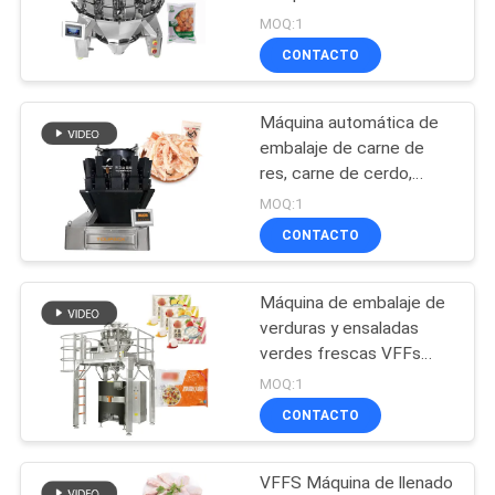
MAPA
múltiples cabezas
MOQ:1
DEL
CONTACTO
22
SITIO
Máquina de
Máquina automática de
embalaje de carne de
embalaje de varios
POLÍTICA
res, carne de cerdo,
salchichas de aves de
DE
carriles
MOQ:1
corral y alimentos
CONTACTO
PRIVACIDAD
pegajosos con pesaje
multicabeza
Máquina de embalaje de
77
verduras y ensaladas
Empaquetadora de
verdes frescas VFFs
Máquina de embalaje de
MOQ:1
la fruta y verdura
bolsas de pesas
CONTACTO
múltiples Máquina de
embalaje de bolas de
carne
VFFS Máquina de llenado