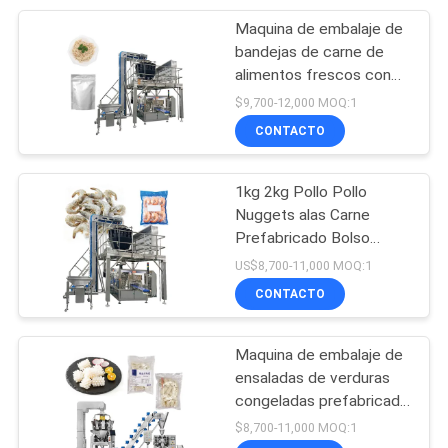
para productos
congelados y mariscos
Maquina de embalaje de
27
bandejas de carne de
Máquina de pesaje y
alimentos frescos con
varias cabezas de
$9,700-12,000 MOQ:1
llenado
pesado de calamar
CONTACTO
camarón de almeja
abalón bolsa de
cremallera máquina de
1kg 2kg Pollo Pollo
embalaje automática
Nuggets alas Carne
Prefabricado Bolso
18
Multihead Pesador Peso
US$8,700-11,000 MOQ:1
Máquina de rellenar
de pie Bolso Rotativo
CONTACTO
Relleno de sello Máquina
del gránulo
de embalaje
Maquina de embalaje de
ensaladas de verduras
congeladas prefabricada
máquina de cerradura de
$8,700-11,000 MOQ:1
cremallera automática