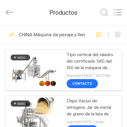
TOUPACK
INTELLIGENT
EQUIPMENT
Productos
CO.,
LTD.
All
Rights
Reserved.
HOGAR
26
CHINA Máquina de pesaje y llenado
Pesadora
PRODUCTOS
multicabezal
Tipo vertical del taladro
del certificado 5KG del
SOBRE
ISO de la máquina de
NOSOTROS
rellenar del polvo
negotiable MOQ:1 SISTEMA
CONTACTO
212
VISITA
empaquetadora del
Chips Vacuo de
A
nitrógeno Jar de metal
LA
pesador del
de grano de la lata de
lata de alimentos sellador
FÁBRICA
negotiable MOQ:1 juego
multihead