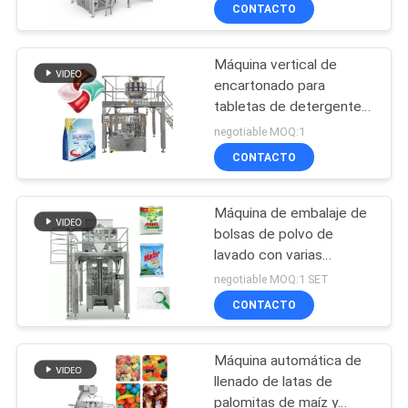
de palomitas de maíz Jar
CONTACTO
de plástico de la lata de
CONTROL
sello máquina
Máquina vertical de
DE
34
encartonado para
CALIDAD
tabletas de detergente
empaquetadora
para lavavajillas
negotiable MOQ:1
linear del pesador
CONTÁCTENOS
CONTACTO
Máquina de embalaje de
NOTICIAS
bolsas de polvo de
lavado con varias
97
CASOS
cabezas de pesaje
negotiable MOQ:1 SET
Lavadora de detergente
empaquetadora de
CONTACTO
SOLICITAR UN
los snacks
Máquina automática de
PRESUPUESTO
llenado de latas de
palomitas de maíz y