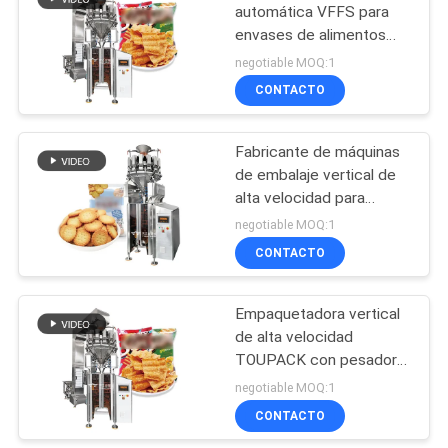
automática VFFS para
envases de alimentos
60
con cabeza múltiple
negotiable MOQ:1
Pesadora 20-200
Máquina del
CONTACTO
paquetes por minuto
envasado de
Sistema de pesaje de
alta precisión
Fabricante de máquinas
alimentos
de embalaje vertical de
alta velocidad para
congelado
bocadillos alimentos
negotiable MOQ:1
congelados y productos
CONTACTO
61
frescos
Empaquetadora de
Empaquetadora vertical
de alta velocidad
las nueces
TOUPACK con pesadora
multicabezal de 14
negotiable MOQ:1
cabezales hasta 200
CONTACTO
bolsas/minuto