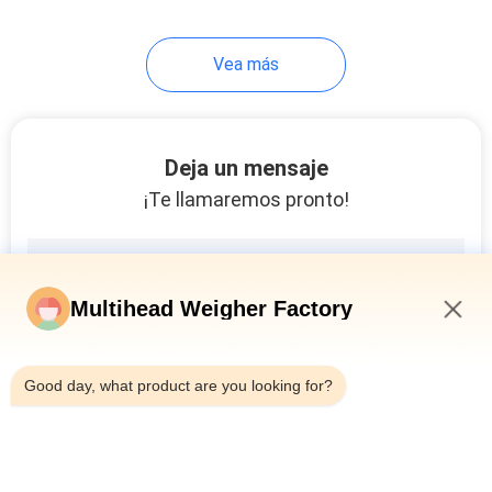
27
Vea más
Máquina de pesaje y
llenado
Deja un mensaje
¡Te llamaremos pronto!
18
Multihead Weigher Factory
Máquina de rellenar
11:08 PM
del gránulo
Good day, what product are you looking for?