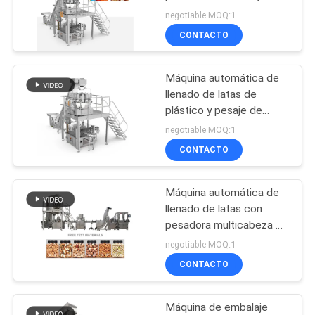
MAPA
nueces, pesadora
negotiable MOQ:1
multicabezal, línea de
DEL
CONTACTO
envasado y llenado de
22
SITIO
tarros de plástico
Máquina de
Máquina automática de
llenado de latas de
embalaje de varios
POLÍTICA
plástico y pesaje de
cecina automática de
DE
carriles
negotiable MOQ:1
alta velocidad para
CONTACTO
PRIVACIDAD
bocadillos de carne seca,
cerdo, pollo
Máquina automática de
77
llenado de latas con
Empaquetadora de
pesadora multicabeza de
alta precisión y control
negotiable MOQ:1
la fruta y verdura
de pantalla táctil PLC
CONTACTO
Máquina de embalaje