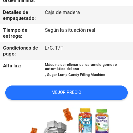
orden mínima:
Detalles de
Caja de madera
CONTROL
empaquetado:
DE
Tiempo de
Según la situación real
CALIDAD
entrega:
Condiciones de
L/C, T/T
CONTÁCTENOS
pago:
Alta luz:
Máquina de rellenar del caramelo gomoso
automático del oso
NOTICIAS
,
Sugar Lump Candy Filling Machine
CASOS
MEJOR PRECIO
SOLICITAR UN
PRESUPUESTO