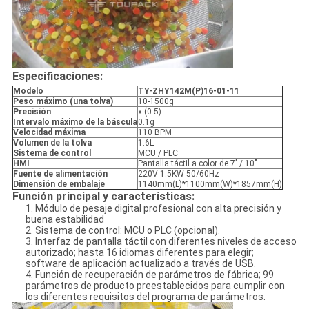
Especificaciones:
Modelo
TY-
ZHY142M(P)16-01-11
Peso máximo (una tolva)
10-1500g
Precisión
x (0.5)
Intervalo máximo de la báscula
0.1g
Velocidad máxima
110 BPM
Volumen de la tolva
1.6L
Sistema de control
MCU / PLC
HMI
Pantalla táctil a color de 7’’ / 10’’
Fuente de alimentación
220V 1.5KW 50/60Hz
Dimensión de embalaje
1140mm(L)*1100mm(W)*1857mm(H)
Función principal y características
:
1. Módulo de pesaje digital profesional con alta precisión y
buena estabilidad
2. Sistema de control: MCU o PLC (opcional).
3. Interfaz de pantalla táctil con diferentes niveles de acceso
autorizado; hasta 16 idiomas diferentes para elegir;
software de aplicación actualizado a través de USB.
4. Función de recuperación de parámetros de fábrica; 99
parámetros de producto preestablecidos para cumplir con
los diferentes requisitos del programa de parámetros.