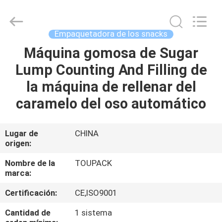
TOUPACK
INTELLIGENT
EQUIPMENT
CO.,
LTD.
Empaquetadora de los snacks
All
Rights
Reserved.
Máquina gomosa de Sugar
HOGAR
Lump Counting And Filling de
PRODUCTOS
la máquina de rellenar del
caramelo del oso automático
SOBRE
NOSOTROS
Lugar de
CHINA
origen:
VISITA
Nombre de la
TOUPACK
marca:
A
Certificación:
CE,ISO9001
LA
FÁBRICA
Cantidad de
1 sistema