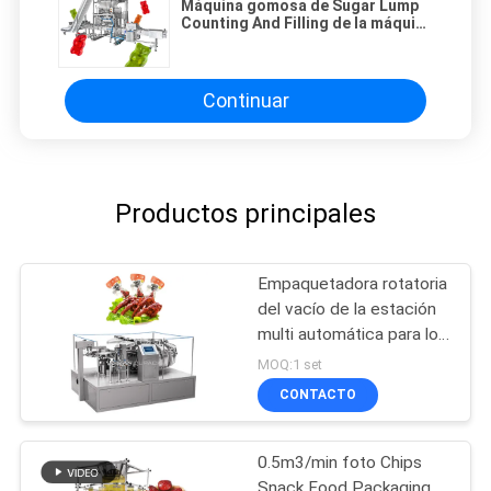
Máquina gomosa de Sugar Lump
Counting And Filling de la máquina
de rellenar del caramelo del oso
automático
Continuar
Productos principales
Empaquetadora rotatoria
del vacío de la estación
multi automática para los
snacks
MOQ:1 set
CONTACTO
0.5m3/min foto Chips
Snack Food Packaging