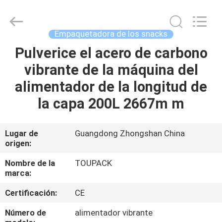
TOUPACK
INTELLIGENT
EQUIPMENT
CO.,
LTD.
Empaquetadora de los snacks
All
Rights
Reserved.
Pulverice el acero de carbono
HOGAR
vibrante de la máquina del
PRODUCTOS
alimentador de la longitud de
la capa 200L 2667m m
SOBRE
NOSOTROS
Lugar de
Guangdong Zhongshan China
origen:
VISITA
Nombre de la
TOUPACK
marca:
A
Certificación:
CE
LA
FÁBRICA
Número de
alimentador vibrante