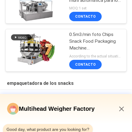
multi automática para los
snacks
MOQ:1 set
CONTACTO
0.5m3/min foto Chips
Snack Food Packaging
Machine
L1400*W1000*H1800mm
According to the actual situation MOQ:1 set
CONTACTO
empaquetadora de los snacks
Línea de envasado con pesadora multicabezal para
anacardos
Multihead Weigher Factory
Máquina automática de embalaje de bocadillos de maíz y
papas pequeñas papas fritas bocadillos de comida máquina
1:54 PM
de embalaje vertical para bocadillos
Good day, what product are you looking for?