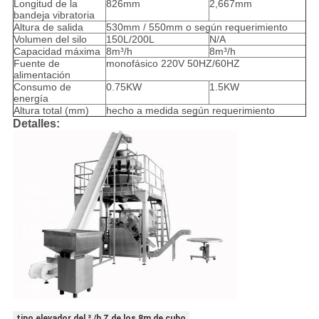
Longitud de la
826mm
2,667mm
bandeja vibratoria
Altura de salida
530mm / 550mm o según requerimiento
Volumen del silo
150L/200L
N/A
Capacidad máxima
8m³/h
8m³/h
Fuente de
monofásico 220V 50HZ/60HZ
alimentación
Consumo de
0.75KW
1.5KW
energía
Altura total (mm)
hecho a medida según requerimiento
Detalles:
tipo elevador del ³ /h Z de los 8m de cubo