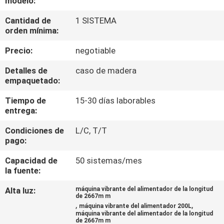
modelo:
Cantidad de
1 SISTEMA
CONTROL
orden mínima:
DE
Precio:
negotiable
CALIDAD
Detalles de
caso de madera
empaquetado:
CONTÁCTENOS
Tiempo de
15-30 días laborables
entrega:
NOTICIAS
Condiciones de
L/C, T/T
pago:
CASOS
Capacidad de
50 sistemas/mes
la fuente:
SOLICITAR UN
Alta luz:
máquina vibrante del alimentador de la longitud
de 2667m m
PRESUPUESTO
,
,
máquina vibrante del alimentador 200L
máquina vibrante del alimentador de la longitud
de 2667m m