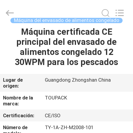
TOUPACK
INTELLIGENT
EQUIPMENT
CO.,
LTD.
Máquina del envasado de alimentos congelado
All
Rights
Reserved.
Máquina certificada CE
HOGAR
principal del envasado de
PRODUCTOS
alimentos congelado 12
30WPM para los pescados
SOBRE
NOSOTROS
Lugar de
Guangdong Zhongshan China
origen:
VISITA
Nombre de la
TOUPACK
marca:
A
Certificación:
CE/ISO
LA
FÁBRICA
Número de
TY-1A-ZH-M2008-101