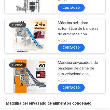
MOQ:1
CONTACTO
Máquina selladora
automática de bandejas
de alimentos con
pesadora multicabezal
MOQ:1
para alta velocidad y
CONTACTO
salida estable, pesaje
preciso y amplio rango
de aplicación
Máquina envasadora de
bandejas de carne de
alta velocidad con
pesador multicabezal de
MOQ:1
tornillo para carne fresca
CONTACTO
y procesada
Máquina del envasado de alimentos congelado