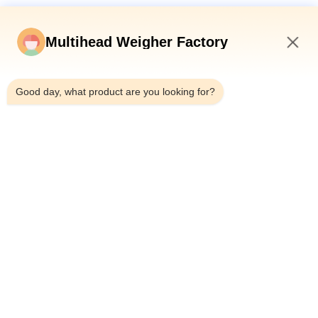
Máquina automática de embalaje giratorio de bolsas de tipo
Gusset M de camarón y mariscos Máquina de embalaje de
pesado multi-cabeza
Multihead Weigher Factory
Fabricante de máquinas de envasado de carne con pesadora
3:36 PM
de múltiples cabezas
Good day, what product are you looking for?
Máquina automática de embalaje de carne de res, carne de
cerdo, salchichas de aves de corral y alimentos pegajosos con
pesaje multicabeza
Categorías Populares
Todos
Pesadora 
Empaquetadora Del 
Multicabezal
Pesador Del 
Multihead
Empaquetadora 
Empaquetadora De 
Linear Del Pesador
Los Snacks
Máquina De 
Empaquetadora De 
Embalaje De Varios 
La Fruta Y Verdura