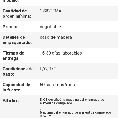
modelo:
Cantidad de
1 SISTEMA
CONTROL
orden mínima:
DE
Precio:
negotiable
CALIDAD
Detalles de
caso de madera
empaquetado:
CONTÁCTENOS
Tiempo de
15-30 días laborables
entrega:
NOTICIAS
Condiciones de
L/C, T/T
pago:
CASOS
Capacidad de
50 sistemas/mes
la fuente:
SOLICITAR UN
Alta luz:
El CE certificó la máquina del envasado de
alimentos congelado
PRESUPUESTO
,
Máquina del envasado de alimentos congelado
30WPM