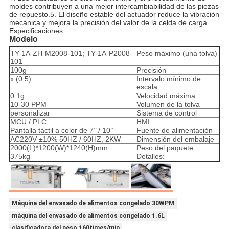
moldes contribuyen a una mejor intercambiabilidad de las piezas
de repuesto.
5. El diseño estable del actuador reduce la vibración
mecánica y mejora la precisión del valor de la celda de carga.
Especificaciones:
Modelo
TY-1A-ZH-M2008-101; TY-1A-P2008-
Peso máximo (una tolva)
101
100g
Precisión
x (0.5)
Intervalo mínimo de
escala
0.1g
Velocidad máxima
10-30 PPM
Volumen de la tolva
personalizar
Sistema de control
MCU / PLC
HMI
Pantalla táctil a color de 7’’ / 10’’
Fuente de alimentación
AC220V ±10% 50HZ / 60HZ, 2KW
Dimensión del embalaje
2000(L)*1200(W)*1240(H)mm
Peso del paquete
375kg
Detalles:
Máquina del envasado de alimentos congelado 30WPM
máquina del envasado de alimentos congelado 1.6L
clasificadora del peso 160times/min