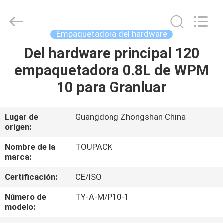
TOUPACK
INTELLIGENT
EQUIPMENT
CO.,
LTD.
Empaquetadora del hardware
All
Rights
Reserved.
Del hardware principal 120
HOGAR
empaquetadora 0.8L de WPM
PRODUCTOS
10 para Granluar
SOBRE
Lugar de
Guangdong Zhongshan China
origen:
NOSOTROS
Nombre de la
TOUPACK
marca:
VISITA
Certificación:
CE/ISO
A
LA
Número de
TY-A-M/P10-1
modelo:
FÁBRICA