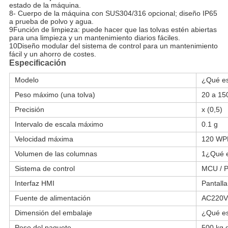
estado de la máquina.
8- Cuerpo de la máquina con SUS304/316 opcional; diseño IP65 
a prueba de polvo y agua.
9Función de limpieza: puede hacer que las tolvas estén abiertas 
para una limpieza y un mantenimiento diarios fáciles.
10Diseño modular del sistema de control para un mantenimiento 
fácil y un ahorro de costes.
Especificación
Modelo
¿Qué es
Peso máximo (una tolva)
20 a 15
Precisión
x (0,5)
Intervalo de escala máximo
0.1 g
Velocidad máxima
120 W
Volumen de las columnas
1¿Qué 
Sistema de control
MCU / 
Interfaz HMI
Pantalla 
Fuente de alimentación
AC220V 
Dimensión del embalaje
¿Qué es
Peso del paquete
500 kg 