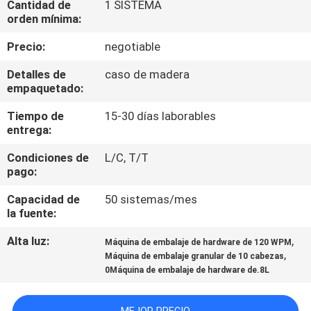
Cantidad de
1 SISTEMA
orden mínima:
CONTROL
Precio:
negotiable
DE
Detalles de
caso de madera
CALIDAD
empaquetado:
Tiempo de
15-30 días laborables
CONTÁCTENOS
entrega:
Condiciones de
L/C, T/T
NOTICIAS
pago:
Capacidad de
50 sistemas/mes
CASOS
la fuente:
Alta luz:
,
Máquina de embalaje de hardware de 120 WPM
SOLICITAR UN
,
Máquina de embalaje granular de 10 cabezas
0Máquina de embalaje de hardware de.8L
PRESUPUESTO