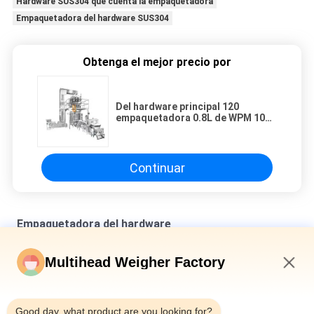
Hardware SUS304 que cuenta la empaquetadora
Empaquetadora del hardware SUS304
Obtenga el mejor precio por
Del hardware principal 120
empaquetadora 0.8L de WPM 10
para Granluar
Continuar
Empaquetadora del hardware
Balanza de la combinación de Multihead del SUS 304 para los
Multihead Weigher Factory
productos a granel
11:21 AM
Máquina automática de embalaje de plásticos y hardware con
pesadora de 14 10 cabezas
Good day, what product are you looking for?