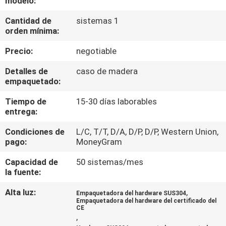
modelo:
Cantidad de
sistemas 1
CONTROL
orden mínima:
DE
Precio:
negotiable
CALIDAD
Detalles de
caso de madera
empaquetado:
CONTÁCTENOS
Tiempo de
15-30 días laborables
entrega:
NOTICIAS
Condiciones de
L/C, T/T, D/A, D/P, D/P, Western Union,
pago:
MoneyGram
CASOS
Capacidad de
50 sistemas/mes
la fuente:
SOLICITAR UN
Alta luz:
,
Empaquetadora del hardware SUS304
PRESUPUESTO
Empaquetadora del hardware del certificado del
CE
,