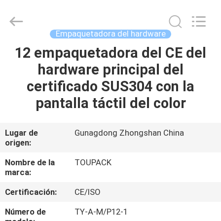
TOUPACK
INTELLIGENT
EQUIPMENT
CO.,
LTD.
Empaquetadora del hardware
All
Rights
Reserved.
12 empaquetadora del CE del
HOGAR
hardware principal del
PRODUCTOS
certificado SUS304 con la
pantalla táctil del color
SOBRE
NOSOTROS
Lugar de
Gunagdong Zhongshan China
origen:
VISITA
Nombre de la
TOUPACK
marca:
A
Certificación:
CE/ISO
LA
FÁBRICA
Número de
TY-A-M/P12-1