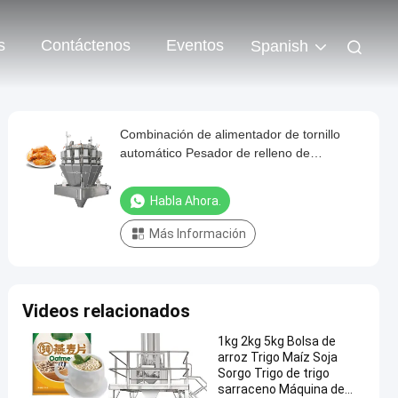
s
Contáctenos
Eventos
Spanish
Combinación de alimentador de tornillo
automático Pesador de relleno de
alimentos pegajosos Carne marinada Alas
de pollo Pesador multicabeza
Habla Ahora.
Más Información
Videos relacionados
1kg 2kg 5kg Bolsa de
arroz Trigo Maíz Soja
Sorgo Trigo de trigo
sarraceno Máquina de