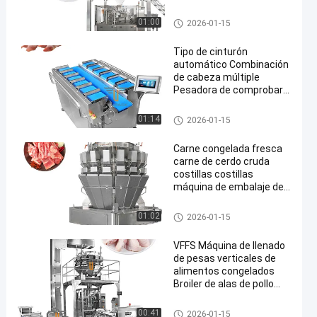
embalaje de pesas
multicabeza
Pesadora multicabezal
01:00
2026-01-15
Tipo de cinturón
automático Combinación
de cabeza múltiple
Pesadora de comprobar
Pesadora para las patas
de cerdo
empaquetadora del pesador d
01:14
2026-01-15
el multihead
Carne congelada fresca
carne de cerdo cruda
costillas costillas
máquina de embalaje de
pesas multi-cabeza con
alimentación de tornillo
empaquetadora del pesador d
01:02
2026-01-15
el multihead
VFFS Máquina de llenado
de pesas verticales de
alimentos congelados
Broiler de alas de pollo
Pierna de pato Cuello de
embalaje
Máquina del envasado de ali
00:41
2026-01-15