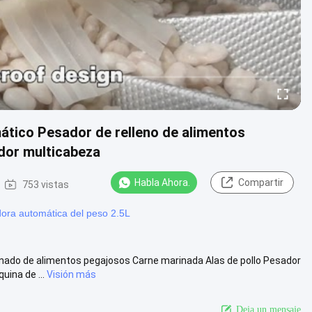
ático Pesador de relleno de alimentos
dor multicabeza
Habla Ahora.
Compartir
753 vistas
ra automática del peso 2.5L
enado de alimentos pegajosos Carne marinada Alas de pollo Pesador
ina de ...
Visión más
Deja un mensaje