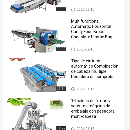
Fruits And Vegetables
Pillow Bag Packing
Empaquetadora de la fruta y v
00:30
2025-09-10
Machine
erdura
Multifunctional
Automatic Horizontal
Candy Food Bread
Chocolate Plastic Bag
Flow Pillow Flowpack
Packing Machine
Empaquetadora de la fruta y v
00:29
2025-09-10
erdura
Tipo de cinturón
automático Combinación
de cabeza múltiple
Pesadora de comprobar
Pesadora para las patas
de cerdo
empaquetadora del pesador d
01:14
2026-01-15
el multihead
14 baldes de frutas y
verduras máquina de
embalaje con pesadora
multi-cabeza
Empaquetadora de la fruta y v
01:22
2026-01-15