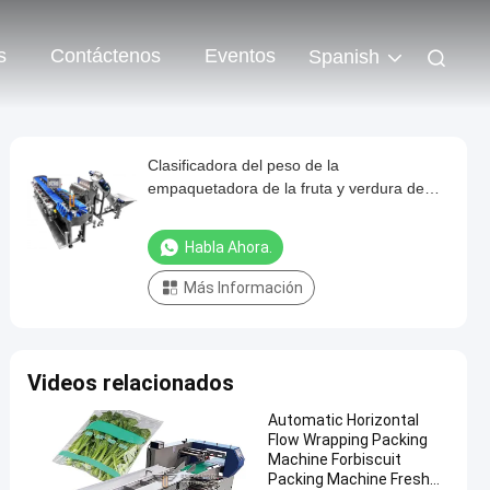
s
Contáctenos
Eventos
Spanish
Clasificadora del peso de la
empaquetadora de la fruta y verdura de
300WPM 1000g
Habla Ahora.
Más Información
Videos relacionados
Automatic Horizontal
Flow Wrapping Packing
Machine Forbiscuit
Packing Machine Fresh