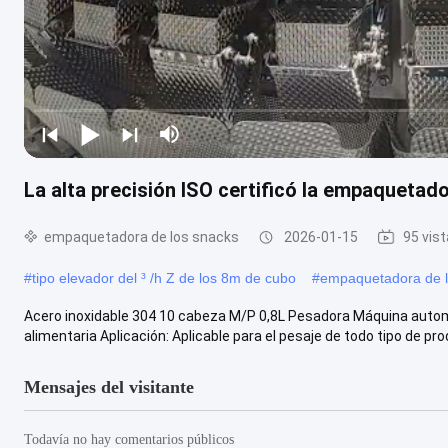
La alta precisión ISO certificó la empaqueta
empaquetadora de los snacks
2026-01-15
95 vis
#
tipo elevador del ³ /h Z de los 8m de cubo
#
empaquetadora de l
Acero inoxidable 304 10 cabeza M/P 0,8L Pesadora Máquina autom
alimentaria Aplicación: Aplicable para el pesaje de todo tipo de prod
Mensajes del visitante
Todavía no hay comentarios públicos