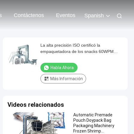
s
Contáctenos
Eventos
Spanish
La alta precisión ISO certificó la
empaquetadora de los snacks 60WPM
para el cacahuete
Habla Ahora.
Más Información
Videos relacionados
Automatic Premade
Pouch Doypack Bag
Packaging Machinery
Frozen Shrimp