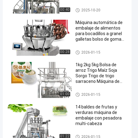
Drumsticks Chicken
Nugget Packing Machine
Máquina del envasado de ali
00:40
2025-10-20
mentos congelado
Máquina automática de
embalaje de alimentos
para bocadillos a granel
galletas bolso de goma
bolsa de bolso máquina
de llenado máquina de
Empaquetadora de las nueces
00:28
2026-01-15
embalaje de pesas de
cabeza
1kg 2kg 5kg Bolsa de
arroz Trigo Maíz Soja
Sorgo Trigo de trigo
sarraceno Máquina de
embalaje de pesas
multicabeza
Pesadora multicabezal
01:00
2026-01-15
14 baldes de frutas y
verduras máquina de
embalaje con pesadora
multi-cabeza
Empaquetadora de la fruta y v
01:22
2026-01-15