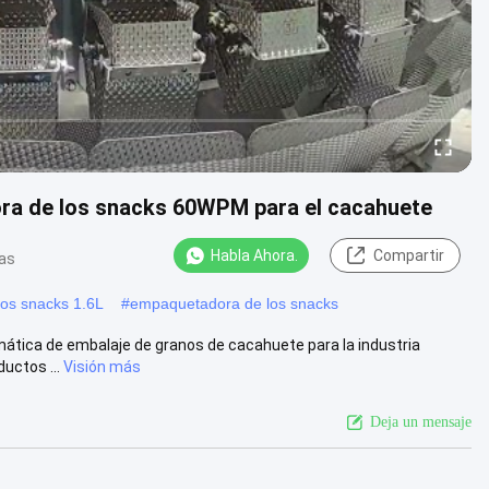
dora de los snacks 60WPM para el cacahuete
Habla Ahora.
Compartir
tas
os snacks 1.6L
#
empaquetadora de los snacks
ática de embalaje de granos de cacahuete para la industria
uctos ...
Visión más
Deja un mensaje