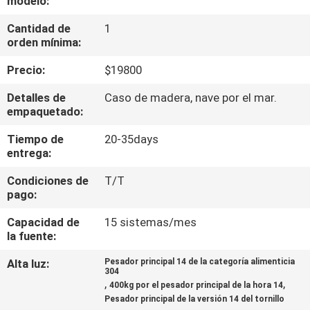
modelo:
Cantidad de
1
CONTROL
orden mínima:
DE
Precio:
$19800
CALIDAD
Detalles de
Caso de madera, nave por el mar.
empaquetado:
CONTÁCTENOS
Tiempo de
20-35days
entrega:
NOTICIAS
Condiciones de
T/T
pago:
CASOS
Capacidad de
15 sistemas/mes
la fuente:
SOLICITAR UN
Alta luz:
Pesador principal 14 de la categoría alimenticia
304
PRESUPUESTO
,
,
400kg por el pesador principal de la hora 14
Pesador principal de la versión 14 del tornillo