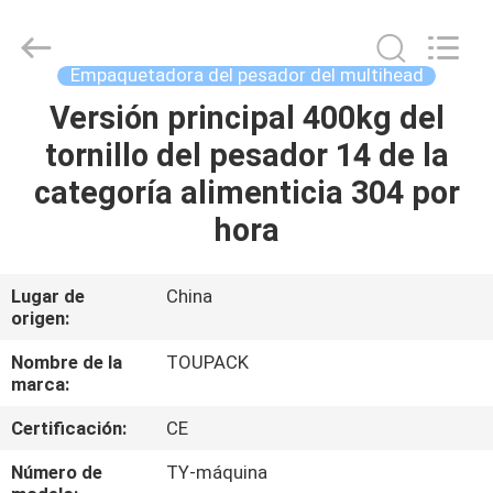
TOUPACK
INTELLIGENT
EQUIPMENT
CO.,
LTD.
Empaquetadora del pesador del multihead
All
Rights
Reserved.
Versión principal 400kg del
HOGAR
tornillo del pesador 14 de la
PRODUCTOS
categoría alimenticia 304 por
hora
SOBRE
NOSOTROS
Lugar de
China
origen:
VISITA
Nombre de la
TOUPACK
marca:
A
Certificación:
CE
LA
FÁBRICA
Número de
TY-máquina