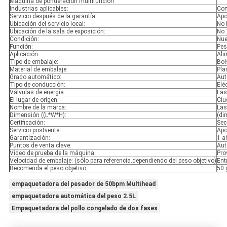
Máquina de ponderación multifunción
Industrias aplicables:
Com
Servicio después de la garantía:
Apo
Ubicación del servicio local:
No 
Ubicación de la sala de exposición:
No.
Condición:
Nu
Función:
Pes
Aplicación:
Ali
Tipo de embalaje:
Bol
Material de embalaje:
Pla
Grado automático:
Aut
Tipo de conducción:
Elé
Válvulas de energía:
Las
El lugar de origen:
Ciu
Nombre de la marca:
Las
Dimensión ((L*W*H):
(di
Certificación:
Sec
Servicio postventa:
Apo
Garantización:
1 a
Puntos de venta clave:
Aut
Video de prueba de la máquina:
Pro
Velocidad de embalaje: (sólo para referencia.dependiendo del peso objetivo)
Ent
Recomenda el peso objetivo:
50 
empaquetadora del pesador de 50bpm Multihead
empaquetadora automática del peso 2.5L
Empaquetadora del pollo congelado de dos fases