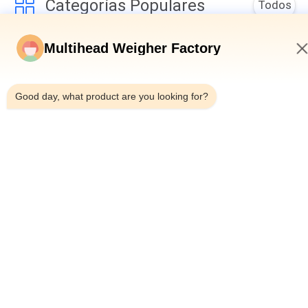
Categorías Populares
Todos
Pesadora 
Empaquetadora Del 
Multihead Weigher Factory
Multicabezal
Pesador Del 
Multihead
7:50 PM
Empaquetadora 
Empaquetadora De 
Good day, what product are you looking for?
Linear Del Pesador
Los Snacks
Máquina De 
Empaquetadora De 
Embalaje De Varios 
La Fruta Y Verdura
Carriles
Máquina Del 
Empaquetadora De 
Envasado De 
Las Nueces
Alimentos 
Congelado