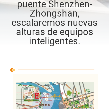
puente Shenzhen-
Zhongshan,
CONTROL
DE
escalaremos nuevas
CALIDAD
alturas de equipos
inteligentes.
CONTÁCTENOS
NOTICIAS
CASOS
SOLICITAR UN
PRESUPUESTO