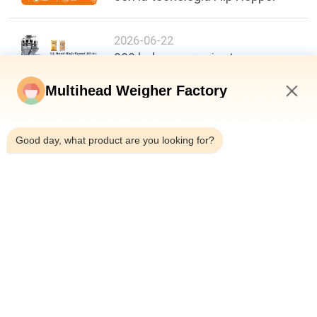
2026-06-22
200 bolsas por minuto,
precisión de ±0,3 g: un nuevo
punto de referencia en la
Multihead Weigher Factory
eficiencia del envasado de
7:24 PM
alimentos
Good day, what product are you looking for?
arriba
Categorías Populares
Todos
Pesadora 
Empaquetadora Del 
Multicabezal
Pesador Del 
Multihead
Empaquetadora 
Empaquetadora De 
Linear Del Pesador
Los Snacks