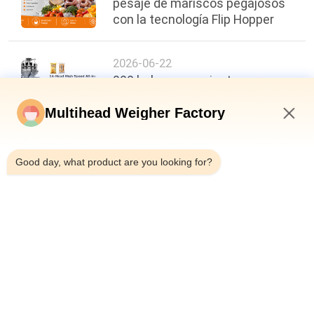
pesaje de mariscos pegajosos
con la tecnología Flip Hopper
2026-06-22
200 bolsas por minuto,
precisión de ±0,3 g: un nuevo
punto de referencia en la
Multihead Weigher Factory
eficiencia del envasado de
7:21 AM
alimentos
Good day, what product are you looking for?
arriba
Categorías Populares
Todos
Pesadora 
Empaquetadora Del 
Multicabezal
Pesador Del 
Multihead