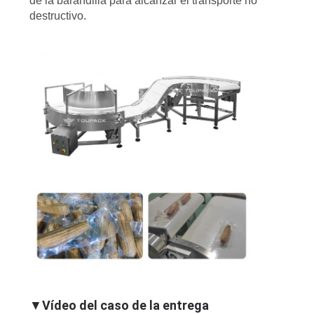
de la barandilla para alcanzar el transporte no
MAPA
destructivo.
DEL
SITIO
POLÍTICA
DE
PRIVACIDAD
▼
Vídeo del caso de la entrega