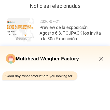
Noticias relacionadas
2026-07-21
Preview de la exposición.
Agosto 6 8, TOUPACK los invita
a la 30a Exposición
Internacional de Alimentos,
Bebidas y Envases de Vietnam.
2026-06-26
Multihead Weigher Factory
Resolviendo los desafíos de
pesaje de mariscos pegajosos
1:02 PM
con la tecnología Flip Hopper
Good day, what product are you looking for?
2026-06-22
200 bolsas por minuto,
precisión de ±0,3 g: un nuevo
punto de referencia en la
eficiencia del envasado de