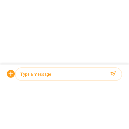
alimentos
arriba
Categorías Populares
Todos
Pesadora 
Empaquetadora Del 
Multicabezal
Pesador Del 
Multihead
Solicitar una cotización
Empaquetadora 
Empaquetadora De 
Linear Del Pesador
Los Snacks
Máquina De 
Empaquetadora De 
Embalaje De Varios 
La Fruta Y Verdura
Carriles
Máquina Del 
Empaquetadora De 
Photo
Envasado De 
Las Nueces
Alimentos 
Video Call
Congelado