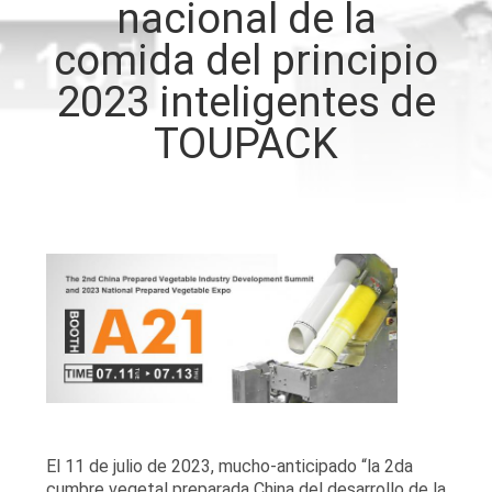
nacional de la
comida del principio
CONTROL
DE
2023 inteligentes de
CALIDAD
TOUPACK
CONTÁCTENOS
NOTICIAS
CASOS
SOLICITAR UN
PRESUPUESTO
El 11 de julio de 2023, mucho-anticipado “la 2da
cumbre vegetal preparada China del desarrollo de la