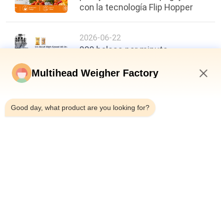
con la tecnología Flip Hopper
2026-06-22
200 bolsas por minuto,
precisión de ±0,3 g: un nuevo
punto de referencia en la
Multihead Weigher Factory
eficiencia del envasado de
7:34 PM
alimentos
Good day, what product are you looking for?
arriba
Categorías Populares
Todos
Pesadora 
Empaquetadora Del 
Multicabezal
Pesador Del 
Multihead
Empaquetadora 
Empaquetadora De 