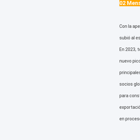
02 Mens
Con la ape
subió al e
En 2023, t
nuevo pic
principal
socios glo
para const
exportaci
en proceso