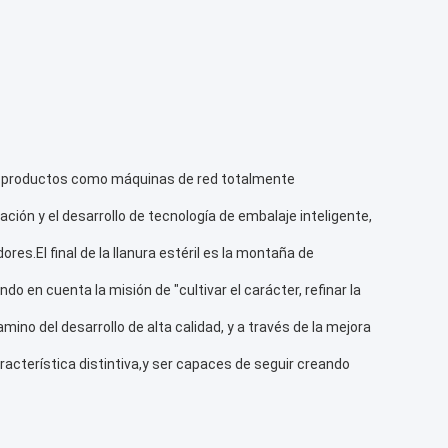
CK, Li's Intelligence, Anhui TOUPACK, y TOUPACK
 en posicionamiento diferente,capturó la mente del
queten, y desarrolló una serie de nuevos productos como la
 fideos,y una balanza de combinación especial para
ntados por balanzas de combinación de alta precisión de
as de cubo de 16 cabezas de tres capas 05 y los
re-venta, para traer más nueva experiencia, nuevo valor,