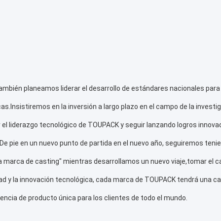
acia atrás a 2023, las cuatro marcas principales de Guangdong TOUPA
 insistieron en el pensamiento de innovación de categoría, enfocados
creó una solución personalizada para que los clientes pesaran y empa
utomática de empaque de bolsas de malla, la pesadora multicabeza de
pre-preparadasEn el nuevo año, una serie de nuevos productos represe
s 05 baldes,Se han enumerado uno tras otro los pesadores multicabez
 multicabezas de cubo de 16 cabezas de 10 raspadores., lanzamiento p
iones para los clientes.