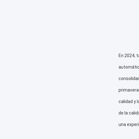
Mirando h
Inspection
usuario., 
máquina a
verduras 
14 cabeza
pesadores
nuevas opc