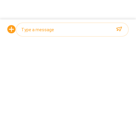
Solicitar una cotización
La combinación de pesaje de balanza lineal de 03 ′′
4 cabezas, este paso utiliza la combinación de
balanza lineal de múltiples cabezas, puede pesar
con precisión los materiales granulares, mejorar la
eficiencia de producción.
Photo
Video Call
Audio Call