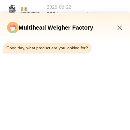
2026-06-22
200 bolsas por minuto,
precisión de ±0,3 g: un nuevo
punto de referencia en la
Multihead Weigher Factory
eficiencia del envasado de
12:31 PM
alimentos
Good day, what product are you looking for?
arriba
Categorías Populares
Todos
Pesadora 
Empaquetadora Del 
Multicabezal
Pesador Del 
Multihead
Empaquetadora 
Empaquetadora De 
Linear Del Pesador
Los Snacks
Máquina De 
Empaquetadora De 