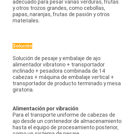
adecuado para pesar varias verduras, frutas
MAPA
y otros trozos grandes, como cebollas,
papas, naranjas, frutas de pasión y otros
DEL
materiales.
SITIO
POLÍTICA
Solución
DE
Solución de pesaje y embalaje de ajo:
alimentador vibratorio + transportador
PRIVACIDAD
inclinado + pesadora combinada de 14
cabezas + máquina de embalaje vertical +
transportador de producto terminado y mesa
giratoria.
Alimentación por vibración
Para el transporte uniforme de cabezas de
ajo desde un contenedor de almacenamiento
hasta el equipo de procesamiento posterior,
como un sistema de pesaje.