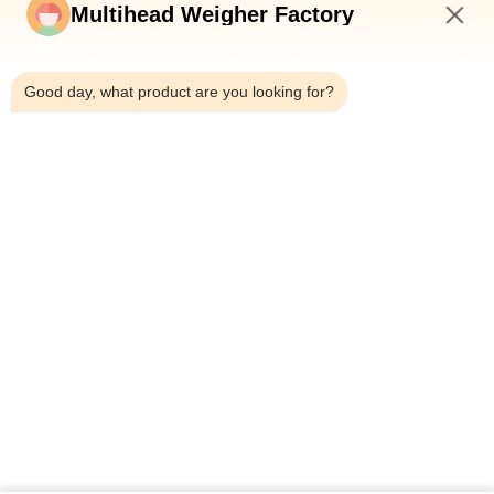
punto de referencia en la
Multihead Weigher Factory
eficiencia del envasado de
6:29 AM
alimentos
Good day, what product are you looking for?
arriba
Categorías Populares
Todos
Pesadora 
Empaquetadora Del 
Multicabezal
Pesador Del 
Multihead
Empaquetadora 
Empaquetadora De 
Linear Del Pesador
Los Snacks
Máquina De 
Empaquetadora De 
Embalaje De Varios 
La Fruta Y Verdura
Carriles
Máquina Del 
Empaquetadora De 
Envasado De 
Las Nueces