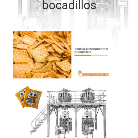
bocadillos
CONTROL
DE
CALIDAD
CONTÁCTENOS
NOTICIAS
CASOS
SOLICITAR UN
PRESUPUESTO