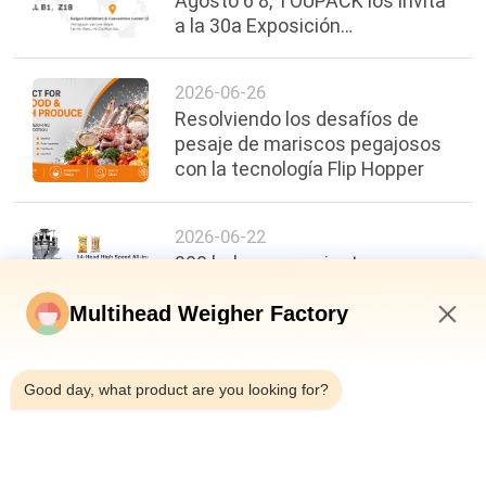
Agosto 6 8, TOUPACK los invita
a la 30a Exposición
Internacional de Alimentos,
Bebidas y Envases de Vietnam.
2026-06-26
Resolviendo los desafíos de
pesaje de mariscos pegajosos
con la tecnología Flip Hopper
2026-06-22
200 bolsas por minuto,
precisión de ±0,3 g: un nuevo
punto de referencia en la
Multihead Weigher Factory
eficiencia del envasado de
6:52 AM
alimentos
Good day, what product are you looking for?
arriba