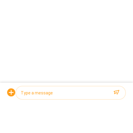
ausencia de la C-posición
-- Pesador de la combinación para los tallarines
colgantes (tallarines de arroz) --
Solicitar una cotización
Photo