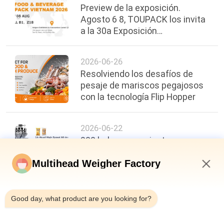
Preview de la exposición.
Agosto 6 8, TOUPACK los invita
a la 30a Exposición
Internacional de Alimentos,
Bebidas y Envases de Vietnam.
2026-06-26
Resolviendo los desafíos de
pesaje de mariscos pegajosos
con la tecnología Flip Hopper
2026-06-22
200 bolsas por minuto,
precisión de ±0,3 g: un nuevo
punto de referencia en la
Multihead Weigher Factory
eficiencia del envasado de
11:23 AM
alimentos
Good day, what product are you looking for?
arriba