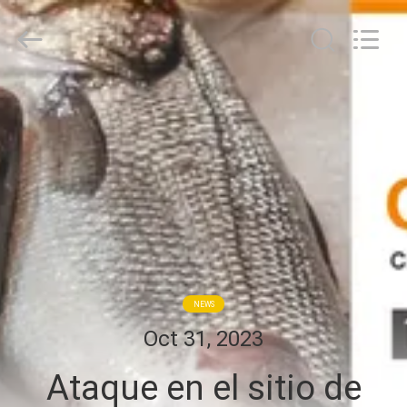
TOUPACK
INTELLIGENT
EQUIPMENT
CO.,
LTD.
All
Rights
Reserved.
HOGAR
PRODUCTOS
SOBRE
NOSOTROS
VISITA
NEWS
A
Oct 31, 2023
LA
Ataque en el sitio de
FÁBRICA