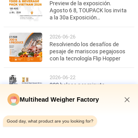
Preview de la exposición.
Agosto 6 8, TOUPACK los invita
a la 30a Exposición
Internacional de Alimentos,
Bebidas y Envases de Vietnam.
2026-06-26
Resolviendo los desafíos de
pesaje de mariscos pegajosos
con la tecnología Flip Hopper
2026-06-22
200 bolsas por minuto,
precisión de ±0,3 g: un nuevo
punto de referencia en la
Multihead Weigher Factory
eficiencia del envasado de
3:01 PM
alimentos
Good day, what product are you looking for?
arriba