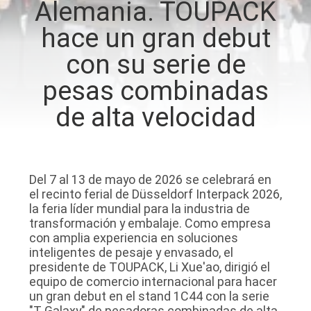
Alemania. TOUPACK
hace un gran debut
CONTROL
DE
con su serie de
CALIDAD
pesas combinadas
de alta velocidad
CONTÁCTENOS
NOTICIAS
Del 7 al 13 de mayo de 2026 se celebrará en
el recinto ferial de Düsseldorf Interpack 2026,
la feria líder mundial para la industria de
CASOS
transformación y embalaje. Como empresa
con amplia experiencia en soluciones
inteligentes de pesaje y envasado, el
SOLICITAR UN
presidente de TOUPACK, Li Xue'ao, dirigió el
PRESUPUESTO
equipo de comercio internacional para hacer
un gran debut en el stand 1C44 con la serie
"T Galaxy" de pesadoras combinadas de alta