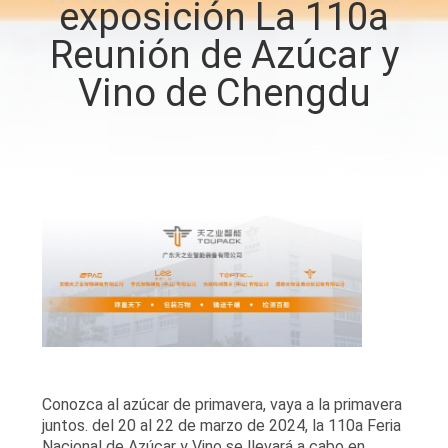
exposición La 110a
Reunión de Azúcar y
CONTROL
DE
Vino de Chengdu
CALIDAD
CONTÁCTENOS
NOTICIAS
CASOS
SOLICITAR UN
PRESUPUESTO
Conozca al azúcar de primavera, vaya a la primavera
juntos. del 20 al 22 de marzo de 2024, la 110a Feria
Nacional de Azúcar y Vino se llevará a cabo en