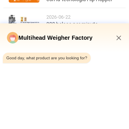
2026-06-22
200 bolsas por minuto,
precisión de ±0,3 g: un nuevo
punto de referencia en la
Multihead Weigher Factory
eficiencia del envasado de
7:00 AM
alimentos
Good day, what product are you looking for?
arriba
Categorías Populares
Todos
Pesadora 
Empaquetadora Del 
Multicabezal
Pesador Del 
Multihead
Empaquetadora 
Empaquetadora De 
Linear Del Pesador
Los Snacks