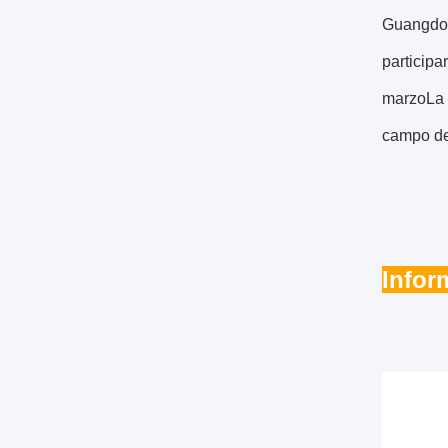
Guangdon
participa
marzoLa 
campo de
Infor