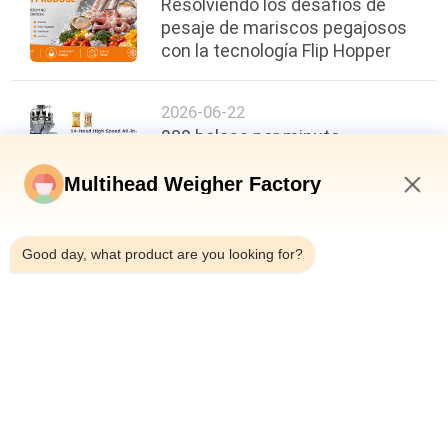
Resolviendo los desafíos de
pesaje de mariscos pegajosos
con la tecnología Flip Hopper
2026-06-22
200 bolsas por minuto,
precisión de ±0,3 g: un nuevo
punto de referencia en la
Multihead Weigher Factory
eficiencia del envasado de
5:02 AM
alimentos
Good day, what product are you looking for?
arriba
Categorías Populares
Todos
Pesadora 
Empaquetadora Del 
Multicabezal
Pesador Del 