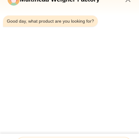
3:21 AM
CONTROL
Good day, what product are you looking for?
DE
CALIDAD
CONTÁCTENOS
NOTICIAS
CASOS
SOLICITAR UN
PRESUPUESTO
Máquina de embalaje de alimentos para mascotas de 2,5 kg
con pesador de cabeza múltiple pesador lineal para embalaje
de bolsas de bolsillo de bolsillo