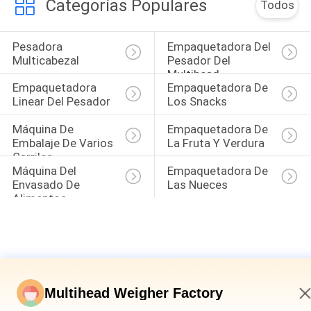
Categorías Populares
Todos
Pesadora 
Empaquetadora Del 
Multicabezal
Pesador Del 
Multihead
Empaquetadora 
Empaquetadora De 
Linear Del Pesador
Los Snacks
Máquina De 
Empaquetadora De 
Embalaje De Varios 
La Fruta Y Verdura
Carriles
Máquina Del 
Empaquetadora De 
Envasado De 
Las Nueces
Alimentos 
Congelado
Multihead Weigher Factory