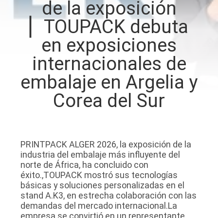
de la exposición
▏TOUPACK debuta
CONTROL
DE
en exposiciones
CALIDAD
internacionales de
embalaje en Argelia y
CONTÁCTENOS
Corea del Sur
NOTICIAS
PRINTPACK ALGER 2026, la exposición de la
CASOS
industria del embalaje más influyente del
norte de África, ha concluido con
éxito.,TOUPACK mostró sus tecnologías
SOLICITAR UN
básicas y soluciones personalizadas en el
PRESUPUESTO
stand A.K3, en estrecha colaboración con las
demandas del mercado internacional.La
empresa se convirtió en un representante