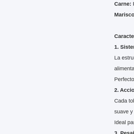
Carne:
P
Marisco
Caracte
1. Sist
La estru
alimenta
Perfecto
2. Acci
Cada tol
suave y 
Ideal pa
3. Pesa